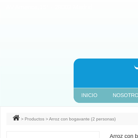
AV.America,15° - 28002 Ma
INICIO
NOSOTR
>
Productos
> Arroz con bogavante (2 personas)
Arroz con 